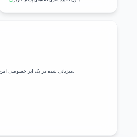
میزبانی شده در یک ابر خصوصی امن، طراحی شده برای مقیاس‌پذیری و انعطاف‌پذیری چندابری.