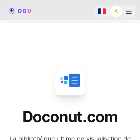
O
D
V
Toggle th
Doconut.com
La bibliothèque ultime de visualisation de