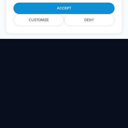
ACCEPT
CUSTOMIZE
DENY
Online Document Viewer
Affichez les fichiers PDF, CAD, PSD & Office directement
dans votre navigateur
Built for developers