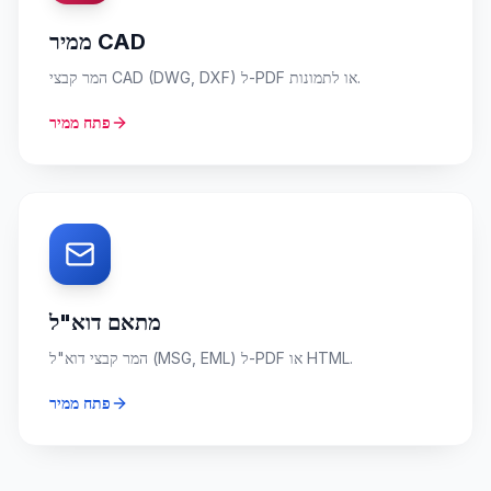
ממיר CAD
המר קבצי CAD (DWG, DXF) ל-PDF או לתמונות.
פתח ממיר
מתאם דוא"ל
המר קבצי דוא"ל (MSG, EML) ל-PDF או HTML.
פתח ממיר