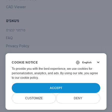
CAD Viewer
משאבים
פורמטי קבצים
FAQ
Privacy Policy
Company
COOKIE NOTICE
צור קשר
To provide you with the best experience, we use cookies for
personalization, analytics, and ads. By using our site, you agree
to
our cookie policy
.
ACCEPT
© Smallize
2024-2026
. All Rights Reserved.
CUSTOMIZE
DENY
Powered by
Doconut Viewer
v
26.1.0