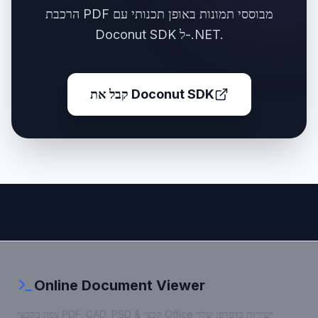
הרכבת PDF מבוססי תמונות באופן תכנותי עם
Doconut SDK ל-.NET.
קבל את Doconut SDK
Online Document Viewer
צפה בקבצי PDF, CAD, PSD & קבצי Office ישירות בדפדפן שלך