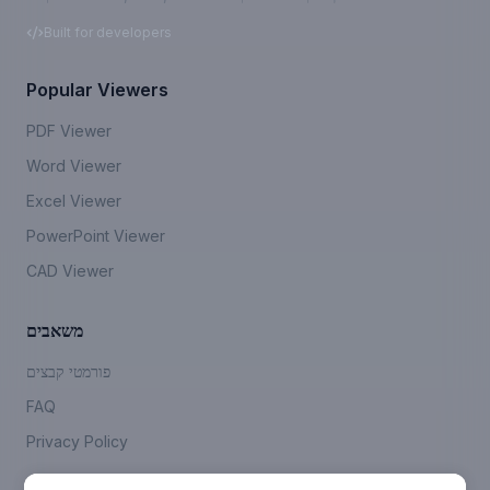
Built for developers
Popular Viewers
PDF Viewer
Word Viewer
Excel Viewer
PowerPoint Viewer
CAD Viewer
משאבים
פורמטי קבצים
FAQ
Privacy Policy