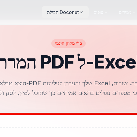
חבילת Doconut
ממירים
צופים
כלי מקוון חינמי
רת PDF ל-Excel
הוצא טבלאות מקבצי ה-PDF שלך והעברן 