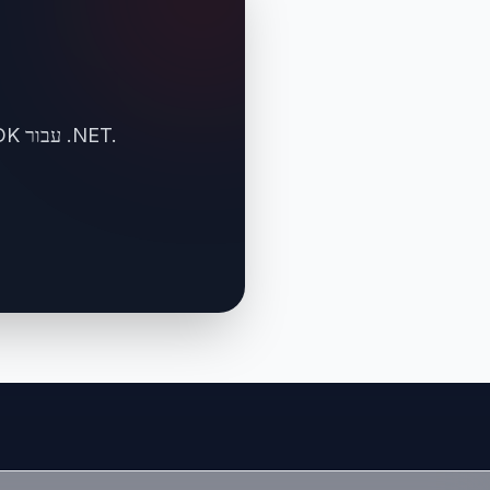
אוטומציה של חילוץ נתוני PDF ל-Excel במשרד האחורי שלך עם Doconut SDK עבור .NET.