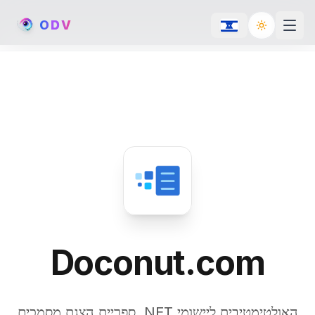
O
D
V
Toggle th
Doconut.com
ספריית הצגת מסמכים .NET האולטימטיבית ליישומי