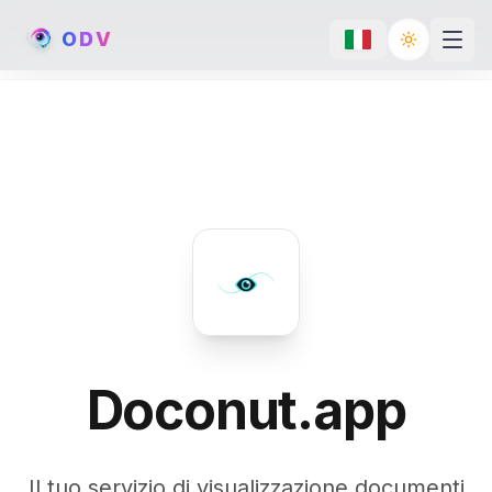
O
D
V
Toggle th
Doconut.app
Il tuo servizio di visualizzazione documenti