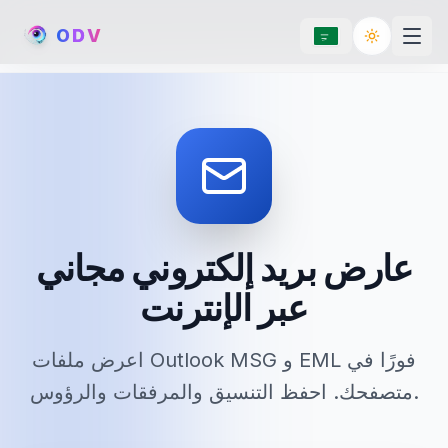
O
D
V
Toggle th
عارض بريد إلكتروني مجاني
عبر الإنترنت
اعرض ملفات Outlook MSG و EML فورًا في
متصفحك. احفظ التنسيق والمرفقات والرؤوس.