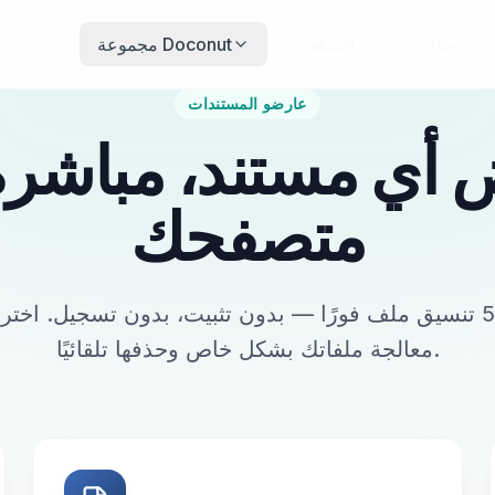
مجموعة Doconut
محولات
المشاهدون
عارضو المستندات
أي مستند، مباشر
متصفحك
معاينة أكثر من 50 تنسيق ملف فورًا — بدون تثبيت، بدون تسجيل. اخت
معالجة ملفاتك بشكل خاص وحذفها تلقائيًا.