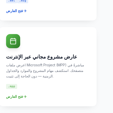
.eml
.msg
فتح العارض
عارض مشروع مجاني عبر الإنترنت
اعرض ملفات Microsoft Project (MPP) مباشرةً في
متصفحك. استكشف مهام المشروع والموارد والجداول
الزمنية — دون الحاجة إلى تثبيت.
.mpp
فتح العارض