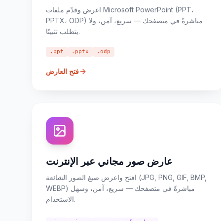
اعرض وقدّم ملفات Microsoft PowerPoint (PPT،
PPTX، ODP) مباشرةً في متصفحك — سريع، آمن، ولا
يتطلب تثبيتًا.
.ppt
.pptx
.odp
فتح العارض
عارض صور مجاني عبر الإنترنت
افتح واعرض صيغ الصور الشائعة (JPG, PNG, GIF, BMP,
WEBP) مباشرةً في متصفحك — سريع، آمن، وسهل
الاستخدام.