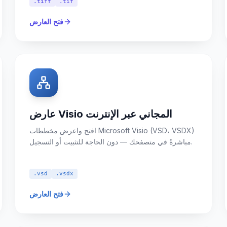
.tiff
.tif
فتح العارض
عارض Visio المجاني عبر الإنترنت
افتح واعرض مخططات Microsoft Visio (VSD، VSDX)
مباشرةً في متصفحك — دون الحاجة للتثبيت أو التسجيل.
.vsd
.vsdx
فتح العارض