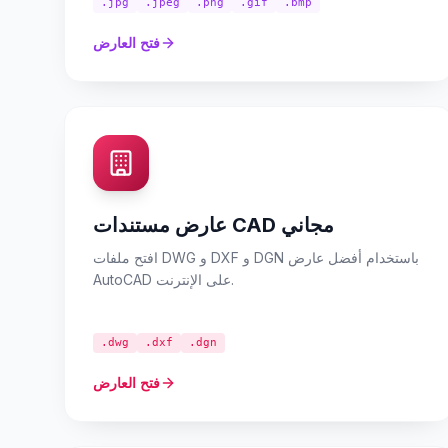
.jpg
.jpeg
.png
.gif
.bmp
فتح العارض
عارض مستندات CAD مجاني
افتح ملفات DWG و DXF و DGN باستخدام أفضل عارض
AutoCAD على الإنترنت.
.dwg
.dxf
.dgn
فتح العارض