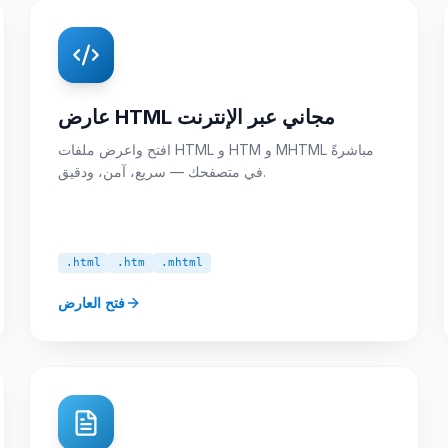
عارض HTML مجاني عبر الإنترنت
افتح واعرض ملفات HTML و HTM و MHTML مباشرةً
في متصفحك — سريع، آمن، ودقيق.
.html
.htm
.mhtml
فتح العارض