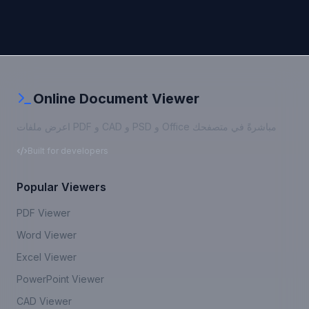
Online Document Viewer
اعرض ملفات PDF و CAD و PSD و Office مباشرةً في متصفحك
Built for developers
Popular Viewers
PDF Viewer
Word Viewer
Excel Viewer
PowerPoint Viewer
CAD Viewer