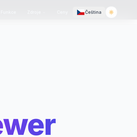
Funkce
Zdroje
Ceny
Čeština
Toggle the
ewer