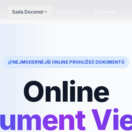
Sada Doconut
Prohlížeče
Převodníky
NEJMODERNĚJŠÍ ONLINE PROHLÍŽEČ DOKUMENTŮ
Online
ument Vi