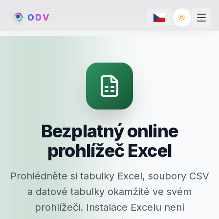
O
D
V
Toggle th
Bezplatný online
prohlížeč Excel
Prohlédněte si tabulky Excel, soubory CSV
a datové tabulky okamžitě ve svém
prohlížeči. Instalace Excelu není