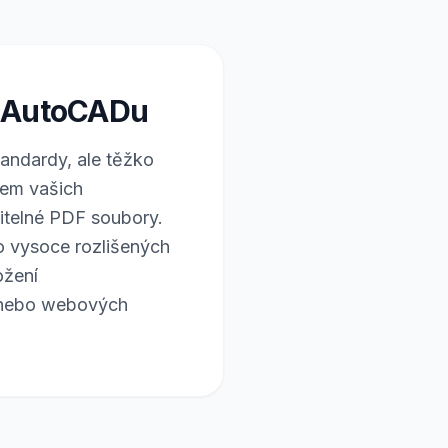
z AutoCADu
ndardy, ale těžko
dem vašich
žitelné PDF soubory.
o vysoce rozlišených
ožení
ů nebo webových