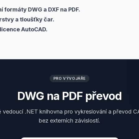
ní formáty DWG a DXF na PDF.
rstvy a tloušťky čar.
licence AutoCAD.
PRO VÝVOJÁŘE
DWG na PDF převod
 vedoucí .NET knihovna pro vykreslování a převod 
bez externích závislostí.