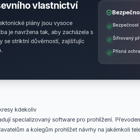
vního vlastnictví
Bezpečnos
ektonické plány jsou vysoce
Bezpečnost 
ba je navržena tak, aby zacházela s
Šifrovaný p
e striktní důvěrností, zajišťujíc
p.
Přísná ochr
kresy kdekoliv
ují specializovaný software pro prohlížení. Převod
avatelům a kolegům prohlížet návrhy na jakémkoli tele