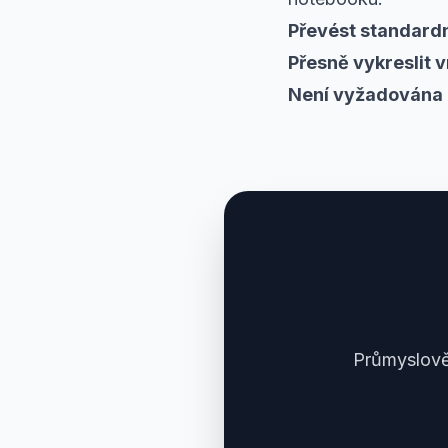
Převést standard
Přesně vykreslit v
Není vyžadována 
Průmyslově