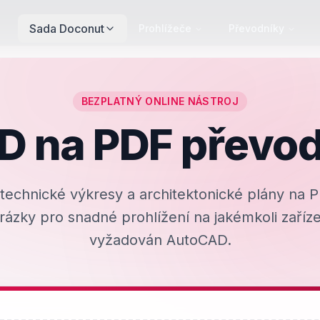
Sada Doconut
Prohlížeče
Převodníky
BEZPLATNÝ ONLINE NÁSTROJ
D na PDF převod
 technické výkresy a architektonické plány na 
ázky pro snadné prohlížení na jakémkoli zaříz
vyžadován AutoCAD.