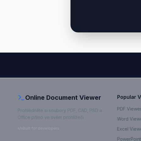
Online Document Viewer
Popular 
PDF Viewe
Prohlédněte si soubory PDF, CAD, PSD a
Office přímo ve svém prohlížeči
Word View
Built for developers
Excel View
PowerPoint