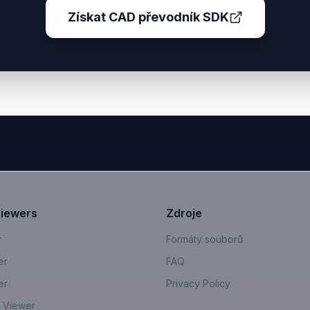
Získat CAD převodník SDK
Viewers
Zdroje
r
Formáty souborů
er
FAQ
er
Privacy Policy
 Viewer