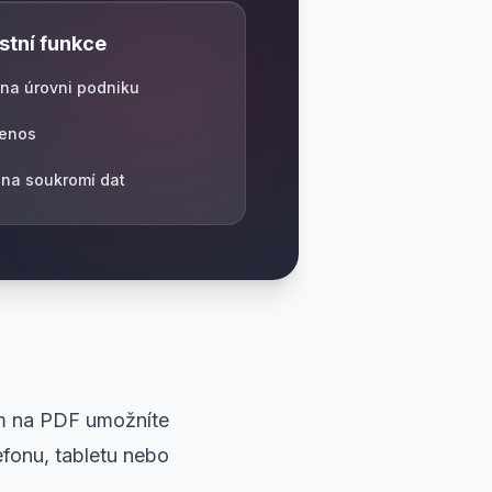
tní funkce
na úrovni podniku
řenos
ana soukromí dat
em na PDF umožníte
fonu, tabletu nebo