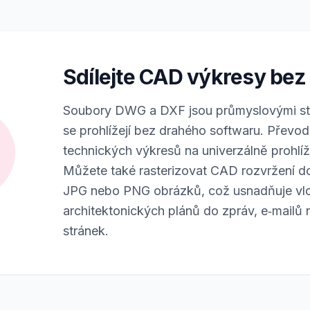
Sdílejte CAD výkresy be
Soubory DWG a DXF jsou průmyslovými sta
se prohlížejí bez drahého softwaru. Převo
technických výkresů na univerzálně prohlí
Můžete také rasterizovat CAD rozvržení d
JPG nebo PNG obrázků, což usnadňuje vl
architektonických plánů do zpráv, e‑mail
stránek.