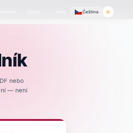
Funkce
Zdroje
Ceny
Čeština
Toggle the
ník
PDF nebo
ení — není