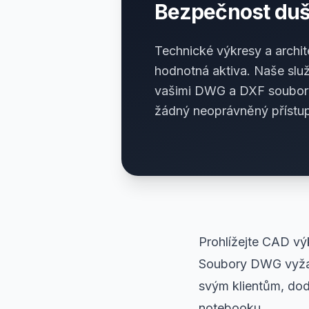
Bezpečnost duše
Technické výkresy a archit
hodnotná aktiva. Naše služ
vašimi DWG a DXF soubory s
žádný neoprávněný přístu
Prohlížejte CAD vý
Soubory DWG vyžad
svým klientům, dod
notebooku.