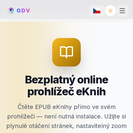
O
D
V
Toggle th
Bezplatný online
prohlížeč eKnih
Čtěte EPUB eKnihy přímo ve svém
prohlížeči — není nutná instalace. Užijte si
plynulé otáčení stránek, nastavitelný zoom