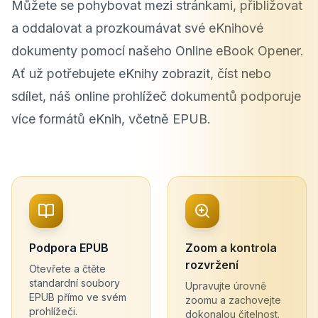
Můžete se pohybovat mezi stránkami, přibližovat
a oddalovat a prozkoumávat své eKnihové
dokumenty pomocí našeho Online eBook Opener.
Ať už potřebujete eKnihy zobrazit, číst nebo
sdílet, náš online prohlížeč dokumentů podporuje
více formátů eKnih, včetně EPUB.
Podpora EPUB
Zoom a kontrola
rozvržení
Otevřete a čtěte
standardní soubory
Upravujte úrovně
EPUB přímo ve svém
zoomu a zachovejte
prohlížeči.
dokonalou čitelnost.