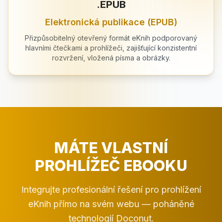
.EPUB
Elektronická publikace (EPUB)
Přizpůsobitelný otevřený formát eKnih podporovaný
hlavními čtečkami a prohlížeči, zajišťující konzistentní
rozvržení, vložená písma a obrázky.
MÁTE VLASTNÍ
PROHLÍŽEČ EBOOKU
Integrujte profesionální řešení pro prohlížení
eKnih přímo na svém webu — poháněné
technologií Doconut.