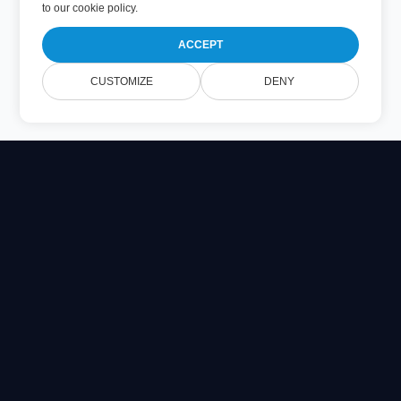
to
our cookie policy
.
ACCEPT
CUSTOMIZE
DENY
Online Document Viewer
Prohlédněte si soubory PDF, CAD, PSD a Office přímo ve
svém prohlížeči