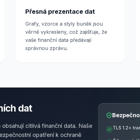
Přesná prezentace dat
Grafy, vzorce a styly buněk jsou
věrně vykresleny, což zajišťuje, že
vaše finanční data předávají
správnou zprávu.
ích dat
Bezpečnos
obsahují citlivá finanční data. Naše
TLS 1.2+ tr
bezpečnostní opatření k ochraně