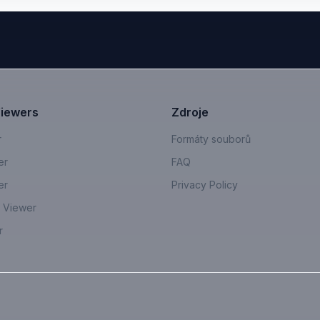
Viewers
Zdroje
r
Formáty souborů
er
FAQ
er
Privacy Policy
 Viewer
r