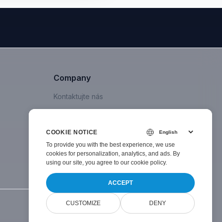
Company
Kontaktujte nás
COOKIE NOTICE
To provide you with the best experience, we use
cookies for personalization, analytics, and ads. By
using our site, you agree to
our cookie policy
.
ACCEPT
CUSTOMIZE
DENY
Powered by
Doconut Viewer
v
26.1.0