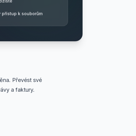
ožiště
ý přístup k souborům
ěna. Převést své
ávy a faktury.