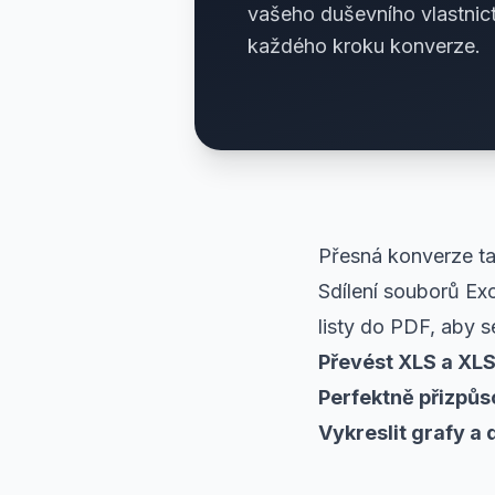
vašeho duševního vlastnic
každého kroku konverze.
Přesná konverze t
Sdílení souborů Ex
listy do PDF, aby s
Převést XLS a XLS
Perfektně přizpůso
Vykreslit grafy a