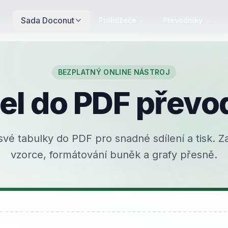
Sada Doconut
Prohlížeče
Převodníky
BEZPLATNÝ ONLINE NÁSTROJ
el do PDF převo
své tabulky do PDF pro snadné sdílení a tisk. 
vzorce, formátování buněk a grafy přesně.