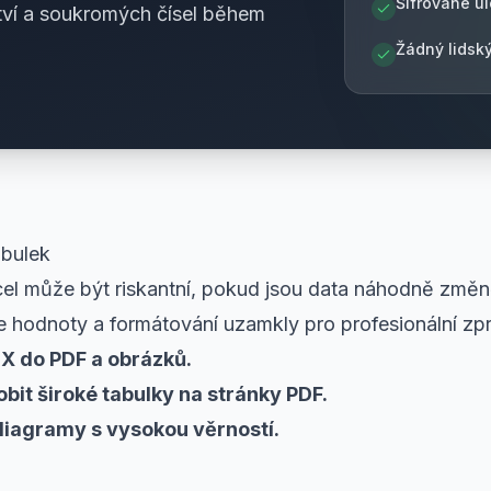
Šifrované úl
tví a soukromých čísel během
Žádný lidsk
abulek
cel může být riskantní, pokud jsou data náhodně změn
e hodnoty a formátování uzamkly pro profesionální zpr
X do PDF a obrázků.
bit široké tabulky na stránky PDF.
 diagramy s vysokou věrností.