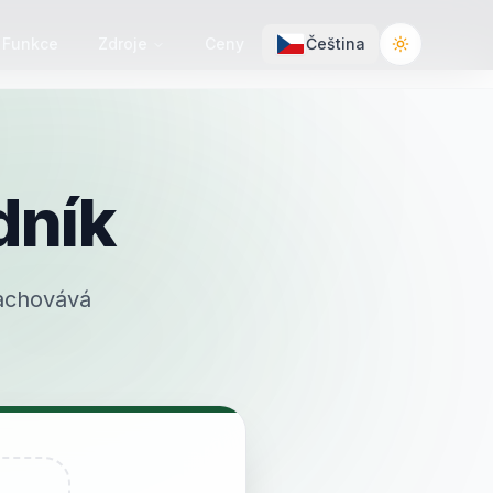
Funkce
Zdroje
Ceny
Čeština
Toggle the
dník
Zachovává