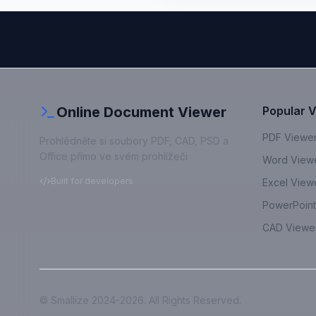
Online Document Viewer
Popular 
PDF Viewe
Prohlédněte si soubory PDF, CAD, PSD a
Office přímo ve svém prohlížeči
Word View
Built for developers
Excel View
PowerPoint
CAD Viewe
© Smallize
2024-2026
. All Rights Reserved.