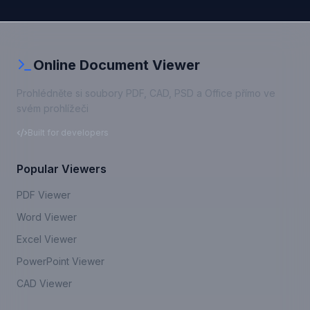
Online Document Viewer
Prohlédněte si soubory PDF, CAD, PSD a Office přímo ve
svém prohlížeči
Built for developers
Popular Viewers
PDF Viewer
Word Viewer
Excel Viewer
PowerPoint Viewer
CAD Viewer