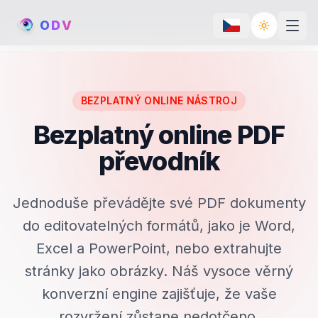
O
D
V
Toggle th
BEZPLATNÝ ONLINE NÁSTROJ
Bezplatný online PDF
převodník
Jednoduše převádějte své PDF dokumenty
do editovatelných formátů, jako je Word,
Excel a PowerPoint, nebo extrahujte
stránky jako obrázky. Náš vysoce věrný
konverzní engine zajišťuje, že vaše
rozvržení zůstane nedotčeno.