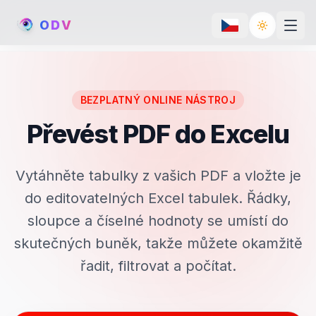
O
D
V
Toggle th
BEZPLATNÝ ONLINE NÁSTROJ
Převést PDF do Excelu
Vytáhněte tabulky z vašich PDF a vložte je
do editovatelných Excel tabulek. Řádky,
sloupce a číselné hodnoty se umístí do
skutečných buněk, takže můžete okamžitě
řadit, filtrovat a počítat.