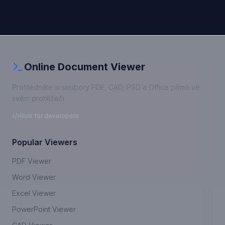
Online Document Viewer
Prohlédněte si soubory PDF, CAD, PSD a Office přímo ve
svém prohlížeči
Built for developers
Popular Viewers
PDF Viewer
Word Viewer
Excel Viewer
PowerPoint Viewer