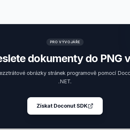
PRO VÝVOJÁŘE
eslete dokumenty do PNG v
bezztrátové obrázky stránek programově pomocí Doc
.NET.
Získat Doconut SDK