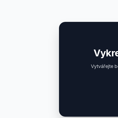
Vykr
Vytvářejte 