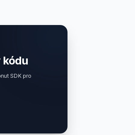
 kódu
onut SDK pro