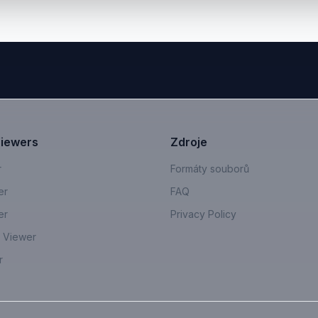
Viewers
Zdroje
r
Formáty souborů
er
FAQ
er
Privacy Policy
 Viewer
r