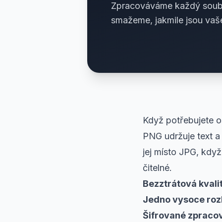
Zpracováváme každý soubor
smažeme, jakmile jsou vaš
Když potřebujete os
PNG udržuje text a
jej místo JPG, kdy
čitelné.
Bezztrátová kvalit
Jedno vysoce rozl
Šifrované zpraco