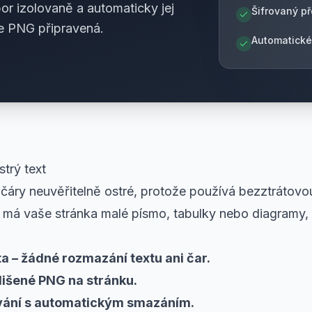
 izolovaně a automaticky jej
Šifrovaný p
e PNG připravená.
Automatické
trý text
 čáry neuvěřitelně ostré, protože používá bezztrátovo
ž má vaše stránka malé písmo, tabulky nebo diagramy, 
a – žádné rozmazání textu ani čar.
išené PNG na stránku.
vání s automatickým smazáním.