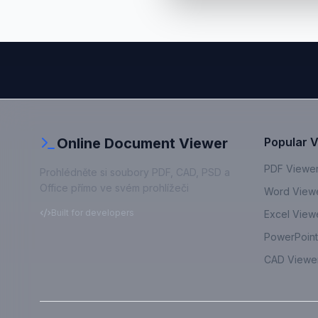
Online Document Viewer
Popular 
PDF Viewe
Prohlédněte si soubory PDF, CAD, PSD a
Office přímo ve svém prohlížeči
Word View
Built for developers
Excel View
PowerPoint
CAD Viewe