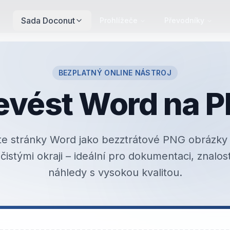
Sada Doconut
Prohlížeče
Převodníky
BEZPLATNÝ ONLINE NÁSTROJ
evést Word na 
te stránky Word jako bezztrátové PNG obrázky
čistými okraji – ideální pro dokumentaci, znalos
náhledy s vysokou kvalitou.