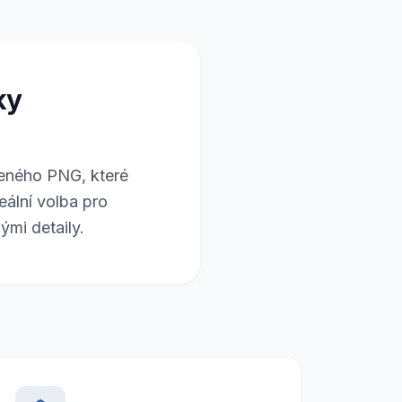
ky
šeného PNG, které
deální volba pro
mi detaily.