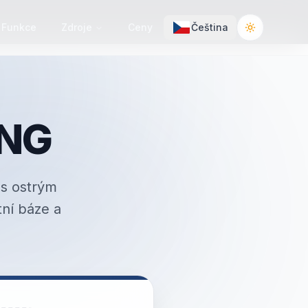
Funkce
Zdroje
Ceny
Čeština
Toggle the
PNG
 s ostrým
tní báze a