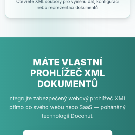
Otevřete XML soubory pro výměnu dat, konfiguraci
nebo reprezentaci dokumentů.
MÁTE VLASTNÍ
PROHLÍŽEČ XML
DOKUMENTŮ
Integrujte zabezpečený webový prohlížeč XML
přímo do svého webu nebo SaaS — poháněný
technologií Doconut.