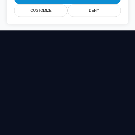
CUSTOMIZE
DENY
Online Document Viewer
Prohlédněte si soubory PDF, CAD, PSD a Office přímo ve
svém prohlížeči
Built for developers