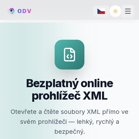
O
D
V
Toggle th
Bezplatný online
prohlížeč XML
Otevřete a čtěte soubory XML přímo ve
svém prohlížeči — lehký, rychlý a
bezpečný.