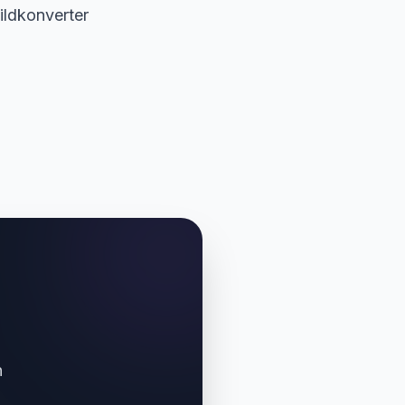
ildkonverter
n