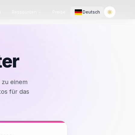
n
Ressourcen
Preise
Deutsch
Toggle the
ter
r zu einem
os für das