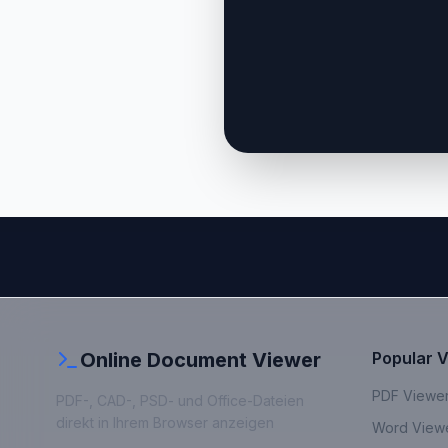
Online Document Viewer
Popular 
PDF Viewe
PDF-, CAD-, PSD- und Office-Dateien
direkt in Ihrem Browser anzeigen
Word View