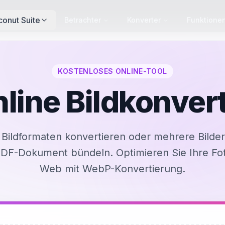
conut Suite
Betrachter
Konverter
Funktione
KOSTENLOSES ONLINE-TOOL
line Bildkonver
Bildformaten konvertieren oder mehrere Bilde
PDF-Dokument bündeln. Optimieren Sie Ihre Fot
Web mit WebP-Konvertierung.