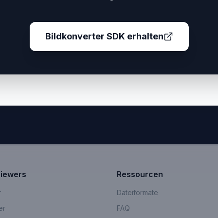
Bildkonverter SDK erhalten
Viewers
Ressourcen
r
Dateiformate
er
FAQ