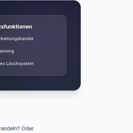
tsfunktionen
arbeitungskanäle
anning
hes Löschsystem
wandeln? Oder