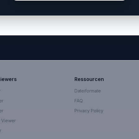
Viewers
Ressourcen
r
Dateiformate
er
FAQ
er
Privacy Policy
 Viewer
r