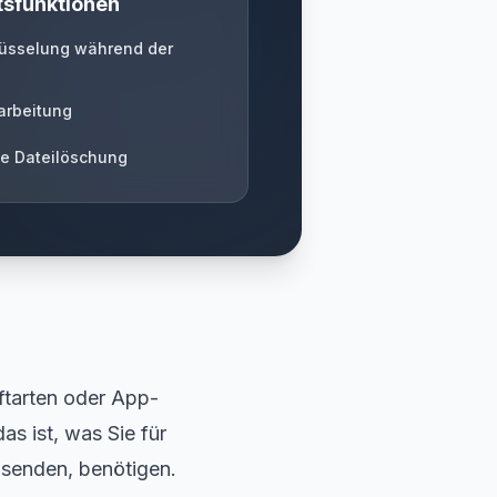
tsfunktionen
üsselung während der
g
rarbeitung
e Dateilöschung
tarten oder App-
as ist, was Sie für
 senden, benötigen.