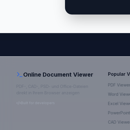
Online Document Viewer
Popular 
PDF Viewe
PDF-, CAD-, PSD- und Office-Dateien
direkt in Ihrem Browser anzeigen
Word View
Built for developers
Excel View
PowerPoint
CAD Viewe