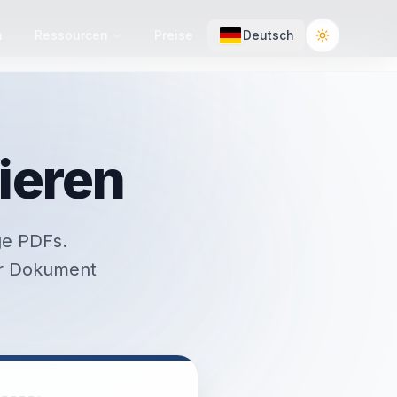
n
Ressourcen
Preise
Deutsch
Toggle the
ieren
ge PDFs.
Ihr Dokument