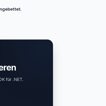
ingebettet.
eren
DK für .NET.