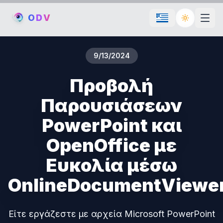
O
D
V
Toggle th
9/13/2024
Προβολή
Παρουσιάσεων
PowerPoint και
OpenOffice με
Ευκολία μέσω
OnlineDocumentViewe
Είτε εργάζεστε με αρχεία Microsoft PowerPoint