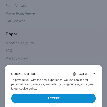
Excel Viewer
PowerPoint Viewer
CAD Viewer
Πόροι
Μορφές Αρχείων
FAQ
Privacy Policy
Company
COOKIE NOTICE
Επικοινωνήστε Μαζί Μας
To provide you with the best experience, we use cookies for
personalization, analytics, and ads. By using our site, you agree
to
our cookie policy
.
ACCEPT
© Smallize
2024-2026
. All Rights Reserved.