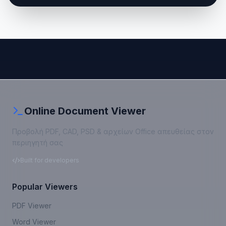
Online Document Viewer
Προβολή PDF, CAD, PSD & αρχείων Office απευθείας στον
περιηγητή σας
Built for developers
Popular Viewers
PDF Viewer
Word Viewer