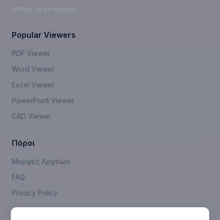
Built for developers
Popular Viewers
PDF Viewer
Word Viewer
Excel Viewer
PowerPoint Viewer
CAD Viewer
Πόροι
Μορφές Αρχείων
FAQ
Privacy Policy
Company