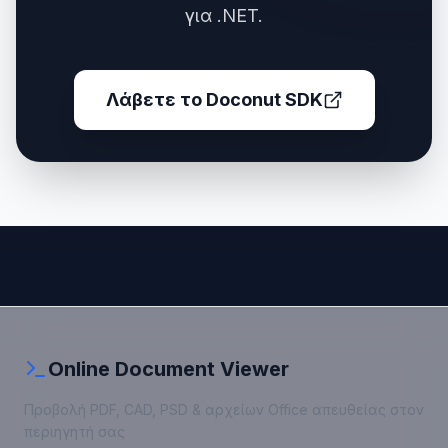
για .NET.
Λάβετε το Doconut SDK
Online Document Viewer
Προβολή PDF, CAD, PSD & αρχείων Office απευθείας στον
περιηγητή σας