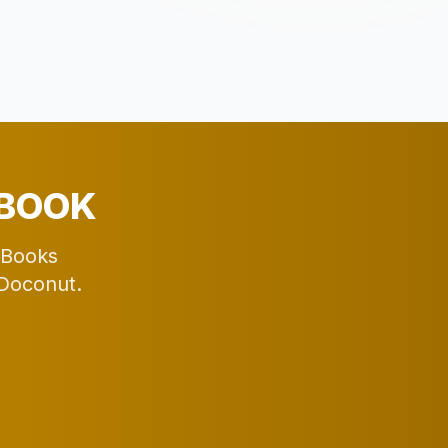
EBOOK
 eBooks
 Doconut.