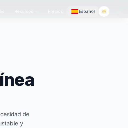
cas
Recursos
Precios
Español
Toggle the
línea
cesidad de
ustable y