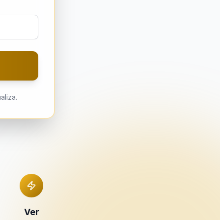
liza.
Ver