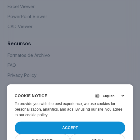
Excel Viewer
PowerPoint Viewer
CAD Viewer
Recursos
Formatos de Archivo
FAQ
Privacy Policy
Company
COOKIE NOTICE
Contáctanos
To provide you with the best experience, we use cookies for
personalization, analytics, and ads. By using our site, you agree
to
our cookie policy
.
ACCEPT
© Smallize
2024-2026
. All Rights Reserved.