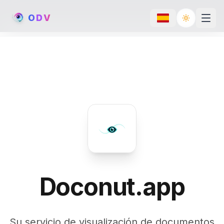
O
D
V
Toggle th
Doconut.app
Su servicio de visualización de documentos