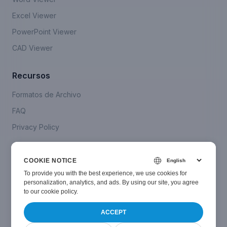
Excel Viewer
PowerPoint Viewer
CAD Viewer
Recursos
Formatos de Archivo
FAQ
Privacy Policy
Company
COOKIE NOTICE
Contáctanos
To provide you with the best experience, we use cookies for
personalization, analytics, and ads. By using our site, you agree
to
our cookie policy
.
ACCEPT
© Smallize
2024-2026
. All Rights Reserved.