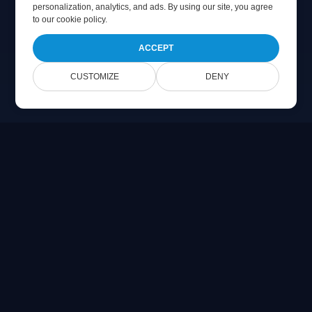
personalization, analytics, and ads. By using our site, you agree
to
our cookie policy
.
ACCEPT
CUSTOMIZE
DENY
Online Document Viewer
مشاهدهٔ PDF، CAD، PSD و فایل‌های Office به‌صورت مستقیم در
مرورگر شما