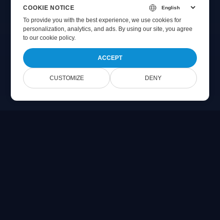
COOKIE NOTICE
To provide you with the best experience, we use cookies for
personalization, analytics, and ads. By using our site, you agree
to
our cookie policy
.
ACCEPT
CUSTOMIZE
DENY
Online Document Viewer