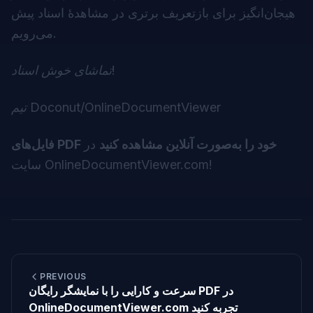
هیجان‌انگیز برای بازتعریف برتری در مشاهدهٔ اسناد پیش
می‌رویم.
تماشای خوش اسناد!
تیم Doconut/OnlineDocumentViewer
فایل‌های PDF خود را به‌صورت آنلاین مشاهده کنید
در
!
سایت OnlineDocumentViewer.com
PREVIOUS
سرعت و کارایی را با نمایشگر رایگان PDF در
OnlineDocumentViewer.com تجربه کنید