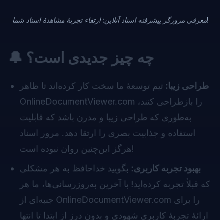
معرفی مرورگر پیشرفته اسناد آنلاین: ارتقاء تجربهٔ مشاهدهٔ اسناد شما!
🔔 چه چیز جدیدی است؟
طراحی زیبا:
تیم توسعهٔ ما سخت کار کرده‌اند تا ظاهر
OnlineDocumentViewer.com را بازطراحی کنند،
به‌طوری که طراحی زیبا و مدرن باشد که قابلیت
استفاده و جذابیت بصری را ارتقا دهد. مرور اسناد
هرگز این‌چنین روان نبوده است!
بهبود تجربه کاربری:
بگویید خداحافظ به هر مشکلی
که قبلاً تجربه کرده‌اید! با آخرین به‌روزرسانی‌ها، ما هر
جنبه‌ای از OnlineDocumentViewer.com را برای
ارائهٔ تجربهٔ کاربری شهودی و بدون درز از ابتدا تا انتها