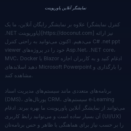
نمایشگر آنلاین پاورپوینت
علاوه بر نمایشگر رایگان آنلاین، ما یک (کنترل نمایشگر
] نیز ارائه
https://doconut.com
.NET پاورپوینت)[
می‌دهیم. اکنون می‌توانید به راحتی کنترل C# .net ppt
viewer خود را در پروژه‌های Asp.Net، .NET core،
MVC، Docker یا Blazor ادغام کنید و به کاربران اجازه
دهید اسلایدهای Microsoft Powerpoint را بارگذاری و
مشاهده کنند.
برنامه‌های متعددی مانند سیستم‌های مدیریت اسناد
(DMS)، پورتال‌های CRM، سیستم‌های e‑Learning
می‌توانند از نمایشگر آنلاین پاورپوینت ما بهره ببرند. ادغام
آن بسیار ساده است و می‌توانید رابط کاربری (UI/UX)
را بر حسب نیاز برای هماهنگی با ظاهر و حس برنامه‌تان