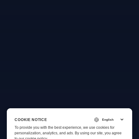
COOKIE NOTICE
To provide you with the best experience, we use cookies for
personalization, analytics, and ads. By using our site, you agree
to
our cookie policy
.