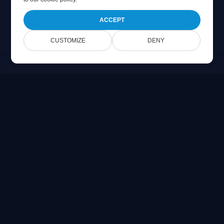
ACCEPT
CUSTOMIZE
DENY
Online Document Viewer
مشاهدهٔ PDF، CAD، PSD و فایل‌های Office به‌صورت مستقیم در
مرورگر شما