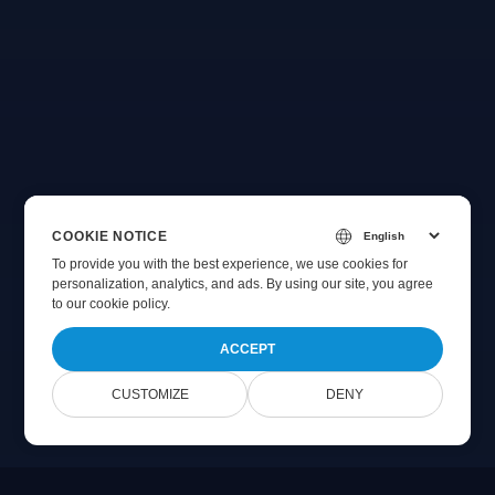
COOKIE NOTICE
To provide you with the best experience, we use cookies for
personalization, analytics, and ads. By using our site, you agree
to
our cookie policy
.
ACCEPT
CUSTOMIZE
DENY