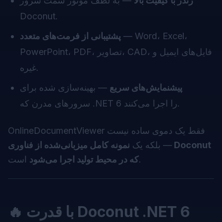
رندر با کیفیت بالا
— به لطف موتور سمت سرور
Doconut.
— Word، Excel،
پشتیبانی از فرمت‌های متعدد
PowerPoint، PDF، تصاویر، CAD، فایل‌های ایمیل و
غیره.
پیشنمایش‌های سریع
— بهینه‌سازی شده برای
سرورهای مدرن که .NET 6 را اجرا می‌کنند.
OnlineDocumentViewer فقط یک دموی ساده نیست
— بلکه یک
نمونه کامل میزبانی‌شده از فناوری Doconut
است.
که در محیط تولید اجرا می‌شود
🔥 با قدرت Doconut .NET 6