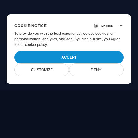
COOKIE NOTICE
To provide you with the best experience, we use cookies for
personalization, analytics, and ads. By using our site, you agree
to
our cookie policy
.
ACCEPT
CUSTOMIZE
DENY