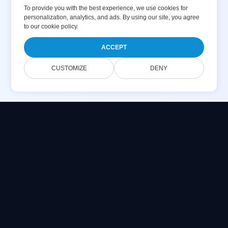
To provide you with the best experience, we use cookies for
personalization, analytics, and ads. By using our site, you agree
to
our cookie policy
.
ACCEPT
CUSTOMIZE
DENY
Online Document Viewer
Lihat file PDF, CAD, PSD & Office langsung di peramban