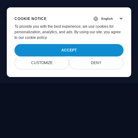
COOKIE NOTICE
To provide you with the best experience, we use cookies for
personalization, analytics, and ads. By using our site, you agree
to
our cookie policy
.
ACCEPT
CUSTOMIZE
DENY