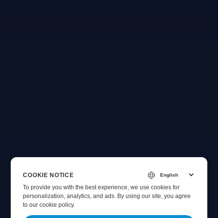
COOKIE NOTICE
To provide you with the best experience, we use cookies for
personalization, analytics, and ads. By using our site, you agree
to
our cookie policy
.