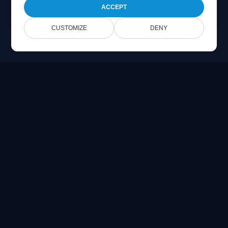
ACCEPT
CUSTOMIZE
DENY
Online Document Viewer
PDF, CAD, PSD 및 Office 파일을 브라우저에서 직접 보기
Built for developers