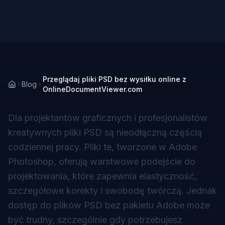
Przeglądaj pliki PSD bez wysiłku online z
Blog
OnlineDocumentViewer.com
Dla projektantów graficznych i profesjonalistów
kreatywnych pliki PSD są nieodłączną częścią
codziennej pracy. Pliki te, tworzone w Adobe
Photoshop, oferują warstwowe podejście do
projektowania, które zapewnia elastyczność,
szczegółowe korekty i swobodę twórczą. Jednak
dostęp do plików PSD bez pakietu Adobe może
być trudny, szczególnie gdy potrzebujesz