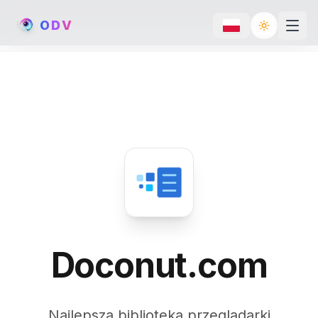
O
D
V
Toggle th
Doconut.com
Najlepsza biblioteka przeglądarki