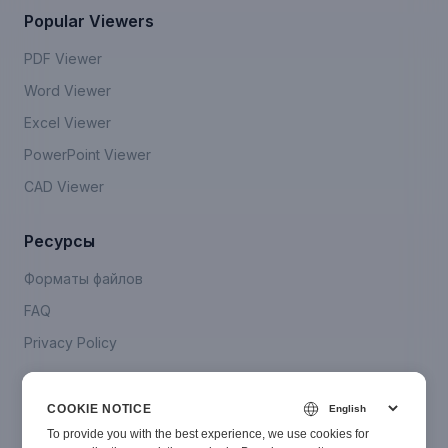
Popular Viewers
PDF Viewer
Word Viewer
Excel Viewer
PowerPoint Viewer
CAD Viewer
Ресурсы
Форматы файлов
FAQ
Privacy Policy
Company
COOKIE NOTICE
Свяжитесь с нами
To provide you with the best experience, we use cookies for