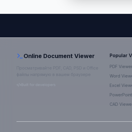
Online Document Viewer
Popular 
PDF Viewe
Просматривайте PDF, CAD, PSD и Office
файлы напрямую в вашем браузере
Word View
Built for developers
Excel View
PowerPoint
CAD Viewe