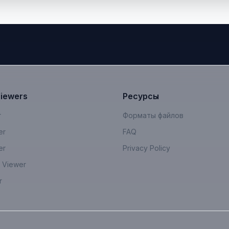
Viewers
Ресурсы
r
Форматы файлов
er
FAQ
er
Privacy Policy
 Viewer
r