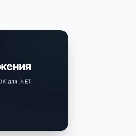
ажения
K для .NET.