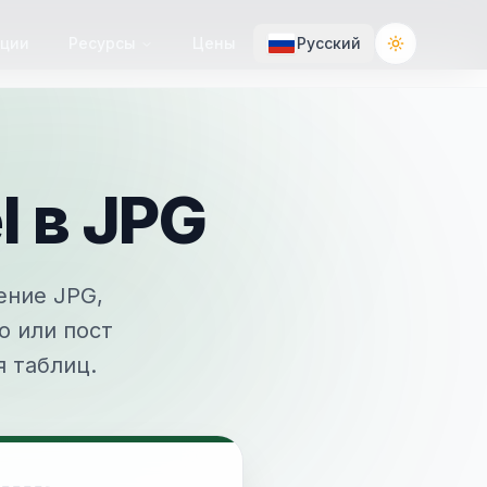
ции
Ресурсы
Цены
Русский
Toggle the
 в JPG
ение JPG,
о или пост
 таблиц.