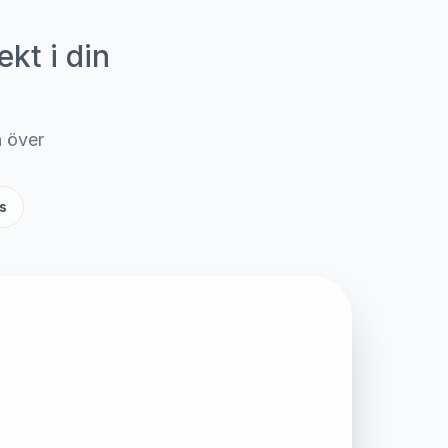
kt i din
n över
s