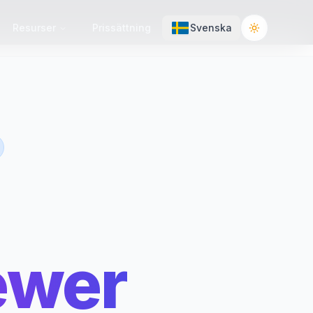
Resurser
Prissättning
Svenska
Toggle the
ewer