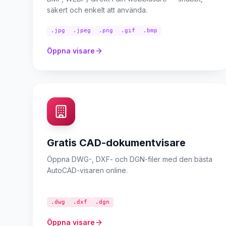
säkert och enkelt att använda.
.jpg
.jpeg
.png
.gif
.bmp
Öppna visare
Gratis CAD-dokumentvisare
Öppna DWG-, DXF- och DGN-filer med den bästa
AutoCAD-visaren online.
.dwg
.dxf
.dgn
Öppna visare