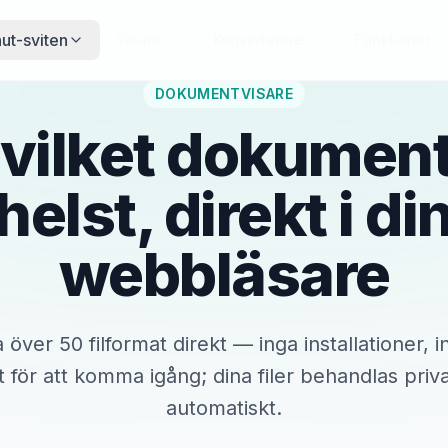
ut-sviten
Visare
Konverterare
Funktioner
DOKUMENTVISARE
 vilket dokumen
helst, direkt i di
webbläsare
ver 50 filformat direkt — inga installationer, i
at för att komma igång; dina filer behandlas priv
automatiskt.