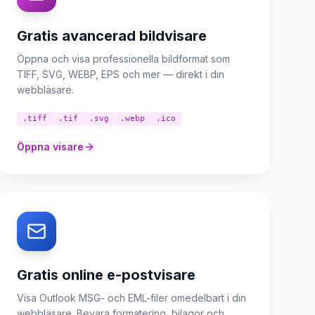
Gratis avancerad bildvisare
Öppna och visa professionella bildformat som
TIFF, SVG, WEBP, EPS och mer — direkt i din
webbläsare.
.tiff
.tif
.svg
.webp
.ico
Öppna visare
Gratis online e-postvisare
Visa Outlook MSG- och EML-filer omedelbart i din
webbläsare. Bevara formatering, bilagor och