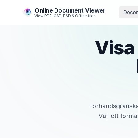
Online Document Viewer
Docon
View PDF, CAD, PSD & Office files
Visa
Förhandsgranska ö
Välj ett form