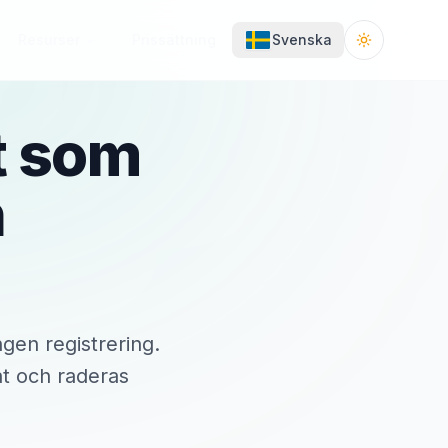
Resurser
Prissättning
Svenska
Toggle the
t som
n
ngen registrering.
at och raderas