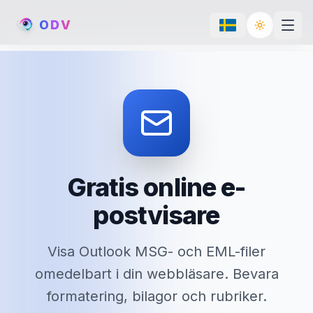
O
D
V
Toggle th
Gratis online e-
postvisare
Visa Outlook MSG- och EML-filer
omedelbart i din webbläsare. Bevara
formatering, bilagor och rubriker.