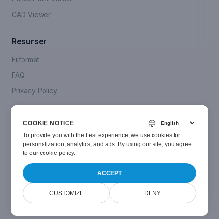
CAD Viewer
Resurser
Filformat
FAQ
Privacy Policy
Company
COOKIE NOTICE
Kontakta oss
To provide you with the best experience, we use cookies for
personalization, analytics, and ads. By using our site, you agree
to
our cookie policy
.
ACCEPT
© Smallize
2024-2026
. All Rights Reserved.
CUSTOMIZE
DENY
Powered by
Doconut Viewer
v
26.1.0