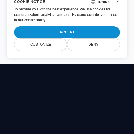
COOKIE NOTICE
To provide you with the best experience, we use cookies for
personalization, analytics, and ads. By using our site, you agree
to
our cookie policy
.
ACCEPT
CUSTOMIZE
DENY
Online Document Viewer