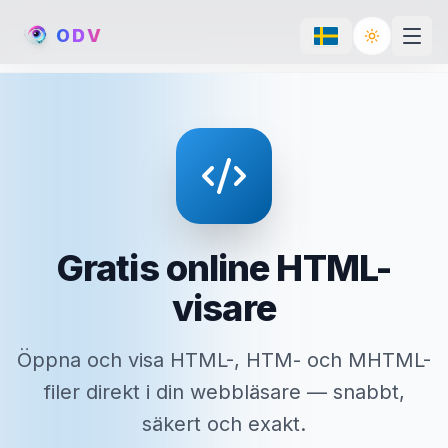
O
D
V
Toggle th
Gratis online HTML-
visare
Öppna och visa HTML-, HTM- och MHTML-
filer direkt i din webbläsare — snabbt,
säkert och exakt.