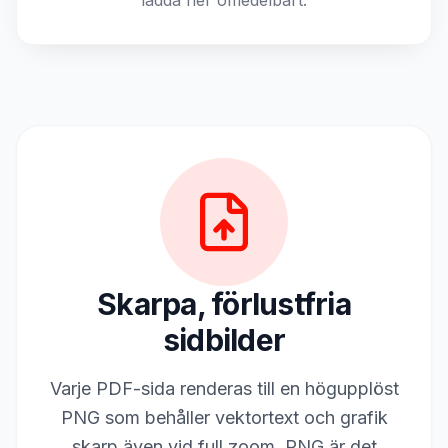
ladda ner omedelbart.
Skarpa, förlustfria
sidbilder
Varje PDF-sida renderas till en högupplöst
PNG som behåller vektortext och grafik
skarp även vid full zoom. PNG är det