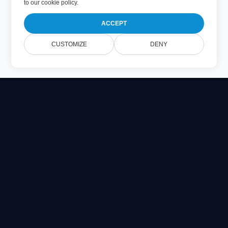
to
our cookie policy
.
ACCEPT
CUSTOMIZE
DENY
Online Document Viewer
Visa PDF, CAD, PSD och Office-filer direkt i din webbläsare
Built for developers