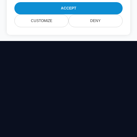
ACCEPT
CUSTOMIZE
DENY
Online Document Viewer
ดูไฟล์ PDF, CAD, PSD และไฟล์ Office โดยตรงในเบราว์เซอร์
ของคุณ
Built for developers