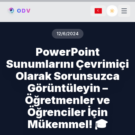
O
D
V
Toggle th
12/6/2024
PowerPoint
Sunumlarını Çevrimiçi
Olarak Sorunsuzca
Görüntüleyin –
Öğretmenler ve
Öğrenciler İçin
Mükemmel! 🎓